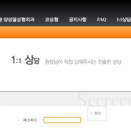
형 양성열성형외과
코성형
공지사항
FAQ
1:1상담
패스워드